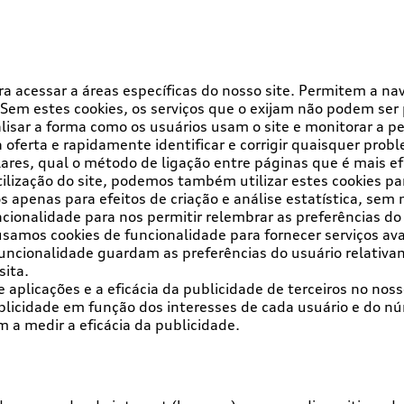
a acessar a áreas específicas do nosso site. Permitem a nav
 Sem estes cookies, os serviços que o exijam não podem ser
alisar a forma como os usuários usam o site e monitorar a 
a oferta e rapidamente identificar e corrigir quaisquer pr
res, qual o método de ligação entre páginas que é mais ef
lização do site, podemos também utilizar estes cookies par
os apenas para efeitos de criação e análise estatística, sem
ncionalidade para nos permitir relembrar as preferências do
usamos cookies de funcionalidade para fornecer serviços a
uncionalidade guardam as preferências do usuário relativam
sita.
aplicações e a eficácia da publicidade de terceiros no nosso
blicidade em função dos interesses de cada usuário e do nú
m a medir a eficácia da publicidade.